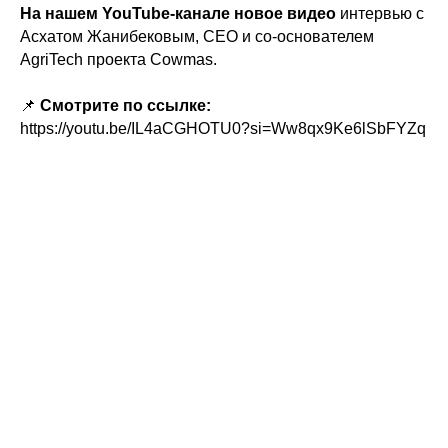
На нашем YouTube-канале новое видео
интервью с
Асхатом Жанибековым, CEO и со-основателем
AgriTech проекта Cowmas.
📌
Смотрите по ссылке:
https://youtu.be/IL4aCGHOTU0?si=Ww8qx9Ke6lSbFYZq