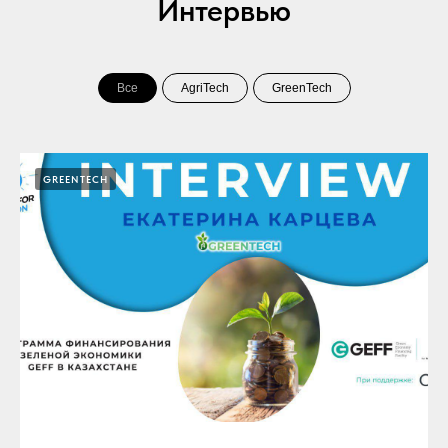
Интервью
Все
AgriTech
GreenTech
GREENTECH