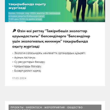
🔎 Өзін-өзі реттеу "Тәжірибешіл экологтар
қауымдастығы" белсенділерге "Белсенділер
үшін экологиялық минимум" тақырыбында
оқыту жүргізеді
- Экология саласындағы мемлекеттік органдардың құзыреті;
- Ауаның ластануы;
- Су ресурстарын басқару;
- Қалдықтарды басқару;
- Биоәртүрлілікті қорғау.
17.05.2024
ПРОЕКТЫ
GREENTECH
МЕРОПРИЯТИЯ
ОБЩЕСТВО