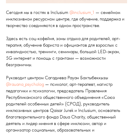
Сегодня мы в гостях в Inclusium
@inclusium_1
— семейном
инклюзивном ресурсном центре, где обучение, поддержка и
творчество соединяются в одном пространстве.
Здесь есть соц-кофейня, зоны отдыха для родителей, арт-
терапия, обучение бариста и официантов для взрослых с
инвалидностью, тренинги, семинары, большой LED-экран,
5G интернет и помощь с грантами — возможности
безграничны.
Руководит центром Сагадиева Рауан Бахтыбеккызы
@rauana_psycholog
— психолог, арт-терапевт, магистр
педагогики и психологии, председатель Правления
Республиканского общественного объединения «Союз
родителей особенных детей» (СРОД), руководитель
инклюзивных центров Qaisar Jurek и Inclusium, основатель
благотворительного фонда Daua Charity, общественный
деятель и лидер мнения в сфере инклюзии, автор и
организатор социальных, образовательных и