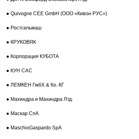
● Quivogne CEE GmbH (ООО «Кивон РУС»)
● Ростсельмаш
● КРУКОВЯК
● Корпорация КУБОТА
● КУН САС
● ЛЕМКЕН ГмбХ & Ко. КГ
● Махиндра и Махиндра Лтд.
● Маскар СпА
● MaschioGaspardo SpA