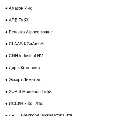
● Амазон Инк.
● АПВ ГмбХ
● Беллота Агросолюшнс
● CLAAS KGaAmbH
● CNH Industrial NV
● Дир и Компания
● Эскорт Лимитед
● ХОРШ Машинен ГмбХ
● ИСЕКИ и Ко., Лтд.
● Дж. К. Бэмфорд Экскаваторз Лтд.