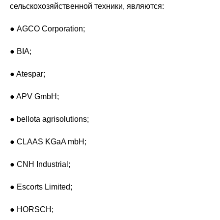
сельскохозяйственной техники, являются:
● AGCO Corporation;
● BIA;
● Atespar;
● APV GmbH;
● bellota agrisolutions;
● CLAAS KGaA mbH;
● CNH Industrial;
● Escorts Limited;
● HORSCH;