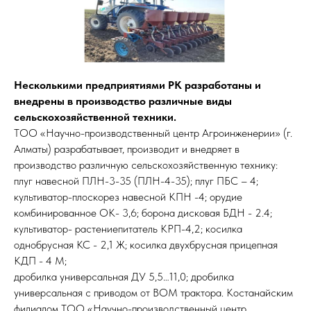
Несколькими предприятиями РК разработаны и
внедрены в производство различные виды
сельскохозяйственной техники.
ТОО «Научно-производственный центр Агроинженерии» (г.
Алматы) разрабатывает, производит и внедряет в
производство различную сельскохозяйственную технику:
плуг навесной ПЛН-3-35 (ПЛН-4-35); плуг ПБС – 4;
культиватор-плоскорез навесной КПН -4; орудие
комбинированное ОК- 3,6; борона дисковая БДН - 2.4;
культиватор- растениепитатель КРП-4,2; косилка
однобрусная КС - 2,1 Ж; косилка двухбрусная прицепная
КДП - 4 М;
дробилка универсальная ДУ 5,5…11,0; дробилка
универсальная с приводом от ВОМ трактора. Костанайским
филиалом ТОО «Научно-производственный центр