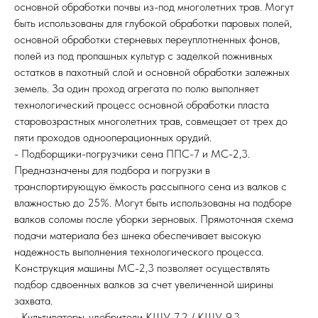
основной обработки почвы из-под многолетних трав. Могут
быть использованы для глубокой обработки паровых полей,
основной обработки стерневых переуплотненных фонов,
полей из под пропашных культур с заделкой пожнивных
остатков в пахотный слой и основной обработки залежных
земель. За один проход агрегата по полю выполняет
технологический процесс основной обработки пласта
старовозрастных многолетних трав, совмещает от трех до
пяти проходов однооперационных орудий.
- Подборщики-погрузчики сена ППС-7 и МС-2,3.
Предназначены для подбора и погрузки в
транспортирующую ёмкость рассыпного сена из валков с
влажностью до 25%. Могут быть использованы на подборе
валков соломы после уборки зерновых. Прямоточная схема
подачи материала без шнека обеспечивает высокую
надежность выполнения технологического процесса.
Конструкция машины МС-2,3 позволяет осуществлять
подбор сдвоенных валков за счет увеличенной ширины
захвата.
- Культиваторы-удобрители КШУ-7,2 / КШУ-9,3.