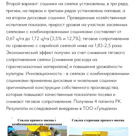
Второй вариант: сошники на сеялке установлены, в три ряда,
причем, на первом и третьем рядах установлены лаповые, а
на втором дисковые сошники. Проведенные хозяйственные
испытания показали, прирост урожая на участках засеянных
сеялками с комбинированными сошниками составляет от
0,67 ц/га до 1,72 ц/га (3,5% и 12,7%); тяговое сопротивление
по сравнению с серийной сеялкой ниже на 1,83-2,5 раза.
Экономический эффект получен за счет снижения тягового
сопротивления сеялки (снижение расхода на
горючесмазочных материалов) и повышения урожайности
культуры. Инновационность - в сеялках с комбинированными
сошниками применены дисковые и чизельные сошники
оригинальной конструкции собственного производства,
которые повышают качественные показатели посева и
снижают тяговое сопротивление. Получены 4 патента РК.
Результаты исследований внедрены в ТОО «Гульдана».