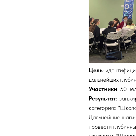
Цель
: идентифици
дальнейших глуби
Участники
: 50 че
Результат
: ранжи
категориях "Школа
Дальнейшие шаги: 
провести глубинны
на уровне "Школа"