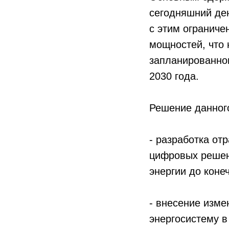
сегодняшний де
с этим ограниче
мощностей, что 
запланированног
2030 года.
Решение данного
- разработка от
цифровых решени
энергии до коне
- внесение изме
энергосистему в