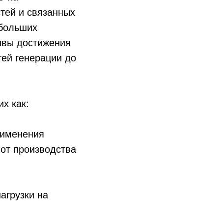
тей и связанных
 больших
тивы достижения
ей генерации до
х как:
рименения
 от производства
агрузки на