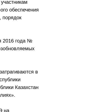
 участникам
вого обеспечения
, порядок
я 2016 года №
возобновляемых
затрагиваются в
еспублики
блики Казахстан
лиях».
Э на