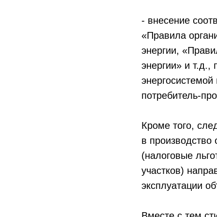
- внесение соот
«Правила органи
энергии, «Прав
энергии» и т.д.
энергосистемой 
потребитель-про
Кроме того, сле
в производство 
(налоговые льг
участков) напра
эксплуатации об
Вместе с тем с