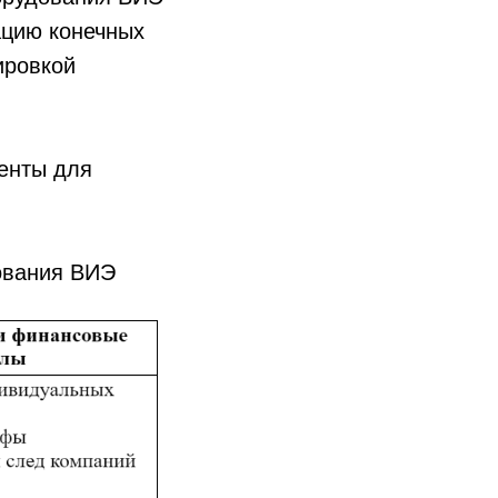
ацию конечных
ировкой
енты для
ования ВИЭ