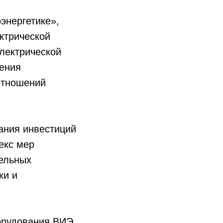
энергетике»,
ктрической
лектрической
ления
отношений
ания инвестиций
екс мер
ельных
ки и
борудования ВИЭ