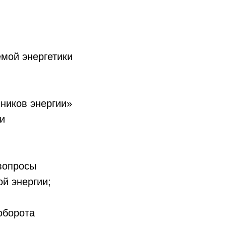
емой энергетики
ников энергии»
ти
 вопросы
ой энергии;
оборота