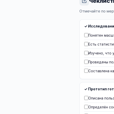
Чеклист
Отмечайте по мере
✓ Исследовани
Понятен масшт
Есть статисти
Изучено, что 
Проведены по
Составлена к
✓ Прототип го
Описана польз
Определён сос