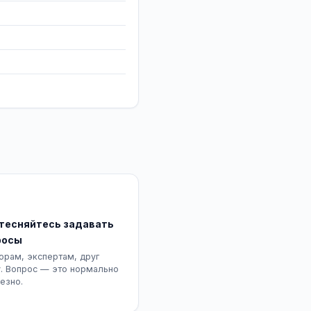
стесняйтесь задавать
росы
орам, экспертам, друг
у. Вопрос — это нормально
езно.