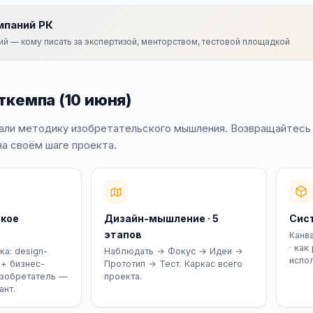
мпаний РК
ий — кому писать за экспертизой, менторством, тестовой площадкой
ткемпа (10 июня)
рали методику изобретательского мышления. Возвращайтесь
а своём шаге проекта.
кое
Дизайн-мышление · 5
Сис
этапов
Канва
· как
а: design-
Наблюдать → Фокус → Идеи →
испо
 + бизнес-
Прототип → Тест. Каркас всего
Изобретатель —
проекта.
ант.