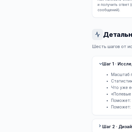
и получить ответ
сообщений).
Детальн
Шесть шагов от ис
Шаг 1 · Иссл
Масштаб п
Статистик
Что уже е
«Полевые 
Поможет: 
Поможет:
Шаг 2 · Диза