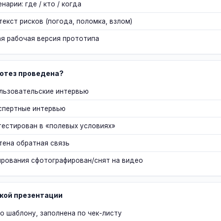
арии: где / кто / когда
екст рисков (погода, поломка, взлом)
я рабочая версия прототипа
потез проведена?
льзовательские интервью
спертные интервью
тестирован в «полевых условиях»
тена обратная связь
ирования сфотографирован/снят на видео
зкой презентации
о шаблону, заполнена по чек-листу