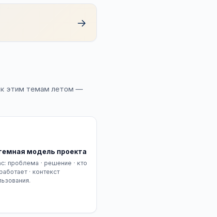
→
 к этим темам летом —
темная модель проекта
с: проблема · решение · кто
 работает · контекст
льзования.