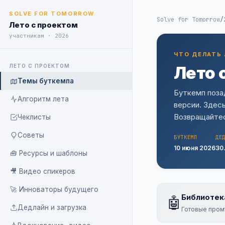
SOLVE FOR TOMORROW
Solve for Tomorrow
/
Лето с проектом
участникам · 2026
ЧТО ДЕЛАТЬ 
ЛЕТО С ПРОЕКТОМ
Лето 
Темы буткемпа
Буткемп поза
Алгоритм лета
версии. Здесь
Возвращайтес
Чеклисты
Советы
БУТКЕМП
ДЕ
10 июня 2026
30
🧰 Ресурсы и шаблоны
🎥 Видео спикеров
🚀 Инноваторы будущего
Библиотек
🤖
Дедлайн и загрузка
Готовые промт