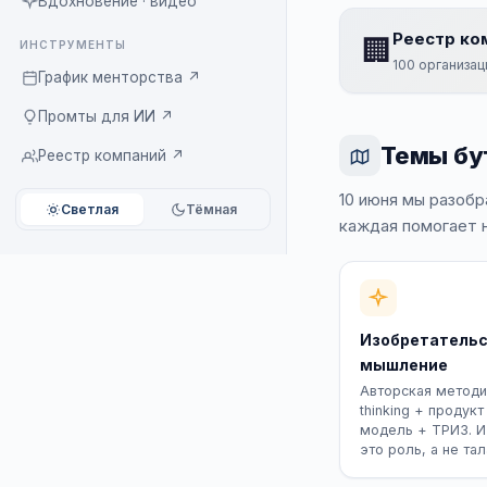
Вдохновение · видео
Реестр ко
🏢
ИНСТРУМЕНТЫ
100 организац
График менторства ↗
Промты для ИИ ↗
Темы бу
Реестр компаний ↗
10 июня мы разоб
Светлая
Тёмная
каждая помогает н
Изобретательс
мышление
Авторская методик
thinking + продукт
модель + ТРИЗ. 
это роль, а не тал