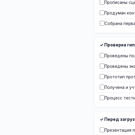
Прописаны сцен
Продуман конт
Собрана перва
✓ Проверка ги
Проведены по
Проведены эк
Прототип про
Получена и уч
Процесс тест
✓ Перед загру
Презентация п