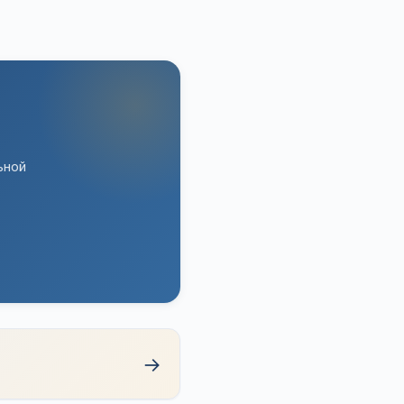
ьной
→