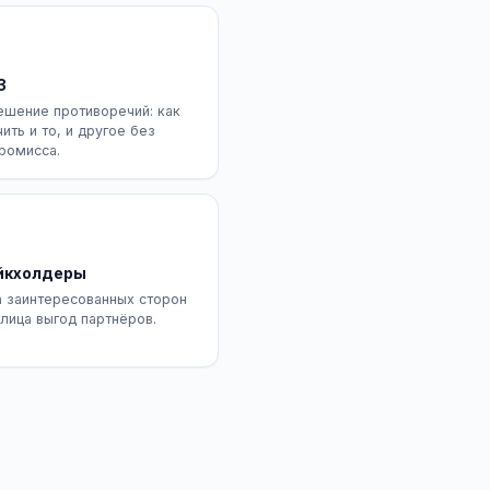
З
ешение противоречий: как
ить и то, и другое без
ромисса.
йкхолдеры
а заинтересованных сторон
блица выгод партнёров.