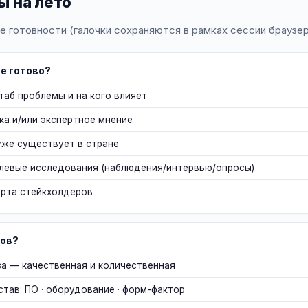
ы на лето
 готовности (галочки сохраняются в рамках сессии браузер
е готово?
аб проблемы и на кого влияет
ка и/или экспертное мнение
уже существует в стране
левые исследования (наблюдения/интервью/опросы)
арта стейкхолдеров
тов?
а — качественная и количественная
тав: ПО · оборудование · форм-фактор