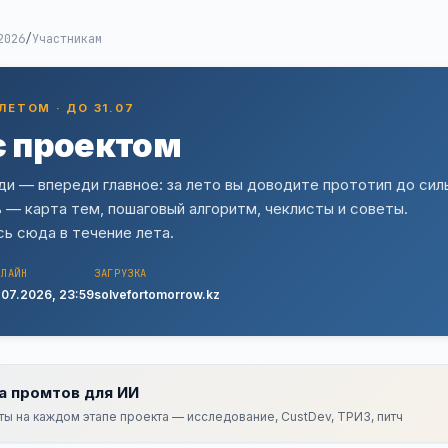
2026
/
Участникам
ЛЕТОМ · ДО 31.07
с проектом
ди — впереди главное: за лето вы доводите прототип до сил
 — карта тем, пошаговый алгоритм, чеклисты и советы.
ь сюда в течение лета.
ДЛАЙН
ЗАГРУЗКА
.07.2026, 23:59
solvefortomorrow.kz
а промтов для ИИ
ы на каждом этапе проекта — исследование, CustDev, ТРИЗ, питч