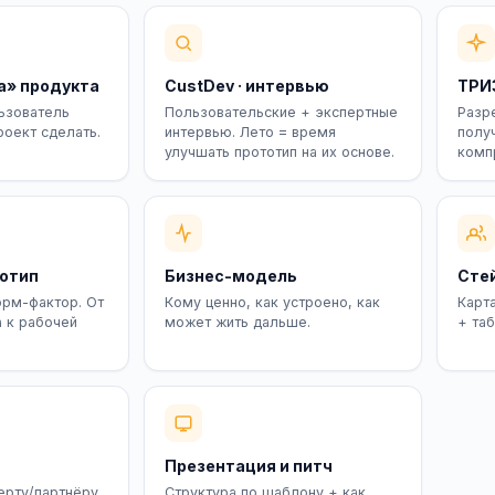
а» продукта
CustDev · интервью
ТРИ
ьзователь
Пользовательские + экспертные
Разр
роект сделать.
интервью. Лето = время
получ
улучшать прототип на их основе.
комп
тотип
Бизнес-модель
Сте
рм-фактор. От
Кому ценно, как устроено, как
Карт
 к рабочей
может жить дальше.
+ та
Презентация и питч
ерту/партнёру
Структура по шаблону + как