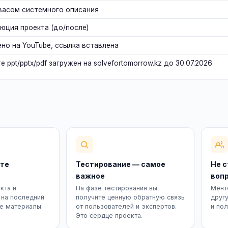
васом системного описания
юция проекта (до/после)
но на YouTube, ссылка вставлена
 ppt/pptx/pdf загружен на solvefortomorrow.kz до 30.07.2026
те
Тестирование — самое
Не 
важное
воп
кта и
На фазе тестирования вы
Мент
 на последний
получите ценную обратную связь
друг
те материалы
от пользователей и экспертов.
и пол
Это сердце проекта.